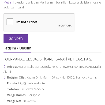
Metnini
okudum, anladım. Verilerimin belirtilen koşullarda işlenmesine
açık rızam vardır.
GÖNDER
İletişim / Ulaşım
FOURMANIAC GLOBAL E-TİCARET SANAYİ VE TİCARET A.Ş.
Adres:
Adalet Mah. Manas Bulv. Folkart Towers No:47B/2809 Bayraklı
/ İzmir
İletişim Ofisi:
Kazım Dirik Mah. 169. sok No:15 D:2 Bornova / İzmir.
Eposta:
bilgi@mobilwebsite.org
Telefon:
+90 232 374 5165
Vergi Dairesi:
Karşıyaka
Vergi No:
3881426649